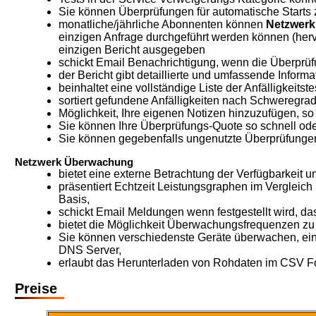
Sie können Überprüfungen für automatische Starts 
monatliche/jährliche Abonnenten können
Netzwerk
einzigen Anfrage durchgeführt werden können (herv
einzigen Bericht ausgegeben
schickt Email Benachrichtigung, wenn die Überprüf
der Bericht gibt detaillierte und umfassende Inform
beinhaltet eine vollständige Liste der Anfälligkeit
sortiert gefundene Anfälligkeiten nach Schweregra
Möglichkeit, Ihre eigenen Notizen hinzuzufügen, so 
Sie können Ihre Überprüfungs-Quote so schnell od
Sie können gegebenfalls ungenutzte Überprüfunge
Netzwerk Überwachung
bietet eine externe Betrachtung der Verfügbarkeit un
präsentiert Echtzeit Leistungsgraphen im Vergleich m
Basis,
schickt Email Meldungen wenn festgestellt wird, das
bietet die Möglichkeit Überwachungsfrequenzen zu
Sie können verschiedenste Geräte überwachen, einsc
DNS Server,
erlaubt das Herunterladen von Rohdaten im CSV F
Preise