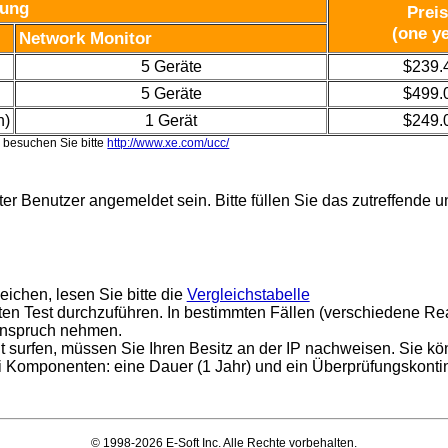
bung
Prei
(one y
Network Monitor
5 Geräte
$239.
5 Geräte
$499.
n)
1 Gerät
$249.
 besuchen Sie bitte
http://www.xe.com/ucc/
rter Benutzer angemeldet sein. Bitte füllen Sie das zutreffend
ichen, lesen Sie bitte die
Vergleichstabelle
ten Test durchzuführen. In bestimmten Fällen (verschiedene Re
 Anspruch nehmen.
ht surfen, müssen Sie Ihren Besitz an der IP nachweisen. Sie 
i Komponenten: eine Dauer (1 Jahr) und ein Überprüfungskonti
© 1998-2026 E-Soft Inc. Alle Rechte vorbehalten.