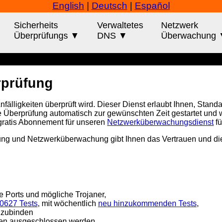
English
|
Deutsch
|
Español
Sicherheits
Verwaltetes
Netzwerk
Überprüfungs ▼
DNS ▼
Überwachung
rprüfung
fälligkeiten überprüft wird. Dieser Dienst erlaubt Ihnen, Stand
 die Überprüfung automatisch zur gewünschten Zeit gestartet und
n gratis Abonnement für unseren
Netzwerküberwachungsdienst
fü
g und Netzwerküberwachung gibt Ihnen das Vertrauen und die Fle
ene Ports und mögliche Trojaner,
0627 Tests
, mit wöchentlich
neu hinzukommenden Tests
,
nzubinden
nnen ausgeschlossen werden