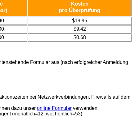
se
Kosten
ear)
pro Überprüfung
40
$19.95
00
$9.42
00
$0.68
e untenstehende Formular aus (nach erfolgreicher Anmeldung
aktionszeiten bei Netzwerkverbindungen, Firewalls auf dem
können dazu unser
online Formular
verwenden.
ngent (monatlich=12, wöchentlich=53).