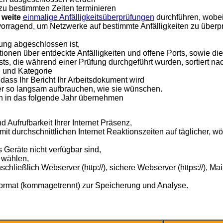
zu bestimmten Zeiten terminieren
 weite
einmalige Anfälligkeitsüberprüfungen
durchführen, wobei 
orragend, um Netzwerke auf bestimmte Anfälligkeiten zu überp
ung abgeschlossen ist,
ationen über entdeckte Anfälligkeiten und offene Ports, sowie d
stests, die während einer Prüfung durchgeführt wurden, sortiert
d und Kategorie
dass Ihr Bericht Ihr Arbeitsdokument wird
er so langsam aufbrauchen, wie sie wünschen.
n in das folgende Jahr übernehmen
d Aufrufbarkeit Ihrer Internet Präsenz,
it durchschnittlichen Internet Reaktionszeiten auf täglicher, wö
 Geräte nicht verfügbar sind,
 wählen,
hließlich Webserver (http://), sichere Webserver (https://), Ma
ormat (kommagetrennt) zur Speicherung und Analyse.