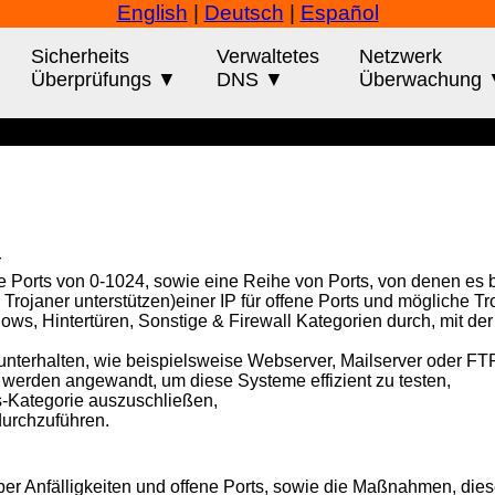
English
|
Deutsch
|
Español
Sicherheits
Verwaltetes
Netzwerk
Überprüfungs ▼
DNS ▼
Überwachung
g
r
e Ports von 0-1024, sowie eine Reihe von Ports, von denen es b
rojaner unterstützen)einer IP für offene Ports und mögliche Tro
ws, Hintertüren, Sonstige & Firewall Kategorien durch, mit de
unterhalten, wie beispielsweise Webserver, Mailserver oder FT
 werden angewandt, um diese Systeme effizient zu testen,
gs-Kategorie auszuschließen,
durchzuführen.
 über Anfälligkeiten und offene Ports, sowie die Maßnahmen, di