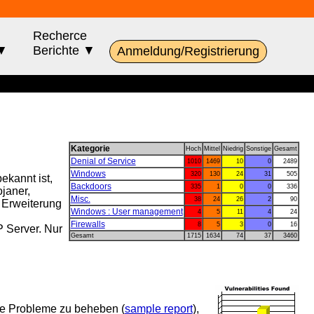
Recherce
 ▼
Berichte ▼
Anmeldung/Registrierung
Kategorie
Hoch
Mittel
Niedrig
Sonstige
Gesamt
Denial of Service
1010
1469
10
0
2489
Windows
320
130
24
31
505
ekannt ist,
Backdoors
335
1
0
0
336
janer,
Misc.
38
24
26
2
90
r Erweiterung
Windows : User management
4
5
11
4
24
Firewalls
8
5
3
0
16
P Server. Nur
Gesamt
1715
1634
74
37
3460
ese Probleme zu beheben (
sample report
),